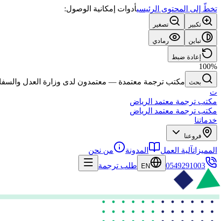
تخطّ إلى المحتوى الرئيسي
أدوات إمكانية الوصول:
تكبير
تصغير
تباين
رمادي
إعادة ضبط
100
%
مكتب ترجمة معتمدة — معتمدون لدى وزارة العدل والسفارات
بحث
ت
مكتب ترجمة معتمد الرياض
مكتب ترجمة معتمد الرياض
خدماتنا
فروعنا
المميزات
آلية العمل
المدونة
من نحن
0549291003
طلب ترجمة
EN